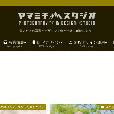
貴方だけの写真とデザインを僕と一緒に創造しよう。
写真撮影
DTPデザイン
SNSデザイン運用
photography
DTP design
SNS design
分の出張カメラマン・写真スタジオ
お知