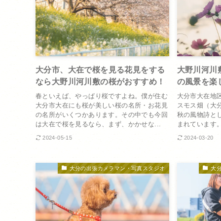
大分市、大在で桜を見る花見をする
大野川河川
なら大野川河川敷の桜がおすすめ！
の風景を楽
春といえば、やっぱり桜ですよね。僕が住む
大分市大在地
大分市大在にも桜が美しい桜の名所・お花見
スモス畑（大
の名所がいくつかあります。その中でも今回
秋の風物詩と
は大在で桜を見るなら、まず、かかせな...
まれています。
2024-05-15
2024-03-20
大分の出張カメラマン・写真スタジオ
大