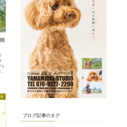
ボ開
ラ
モ
影も
..
運用
ブログ記事のタグ