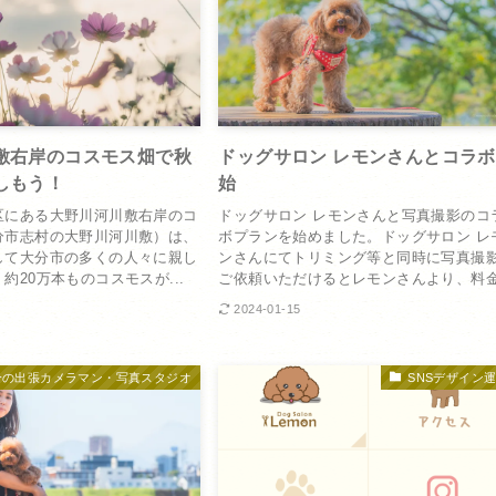
敷右岸のコスモス畑で秋
ドッグサロン レモンさんとコラ
しもう！
始
区にある大野川河川敷右岸のコ
ドッグサロン レモンさんと写真撮影のコ
分市志村の大野川河川敷）は、
ボプランを始めました。ドッグサロン レ
して大分市の多くの人々に親し
ンさんにてトリミング等と同時に写真撮
約20万本ものコスモスが...
ご依頼いただけるとレモンさんより、料金.
2024-01-15
分の出張カメラマン・写真スタジオ
SNSデザイン