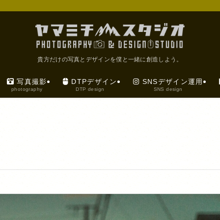
貴方だけの写真とデザインを僕と一緒に創造しよう。
写真撮影
DTPデザイン
SNSデザイン運用
photography
DTP design
SNS design