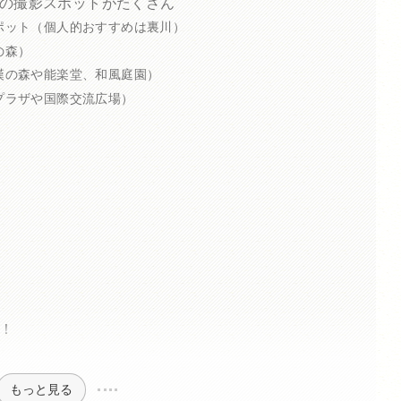
の撮影スポットがたくさん
スポット（個人的おすすめは裏川）
の森）
武漢の森や能楽堂、和風庭園）
央プラザや国際交流広場）
！
もっと見る