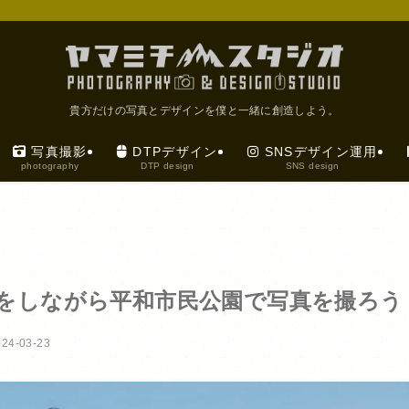
貴方だけの写真とデザインを僕と一緒に創造しよう。
写真撮影
DTPデザイン
SNSデザイン運用
photography
DTP design
SNS design
をしながら平和市民公園で写真を撮ろう
024-03-23